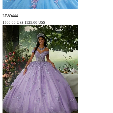
LB89444
Precio
Precio de oferta
1500,00 US$
1125,00 US$