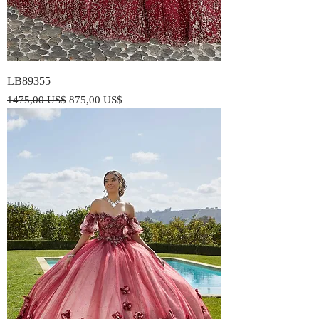
LB89355
Precio
Precio de oferta
1475,00 US$
875,00 US$