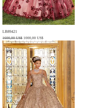
LB89421
Precio
Precio de oferta
1600,00 US$
1000,00 US$