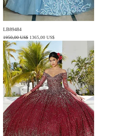
LB89484
Precio
Precio de oferta
1950,00 US$
1365,00 US$