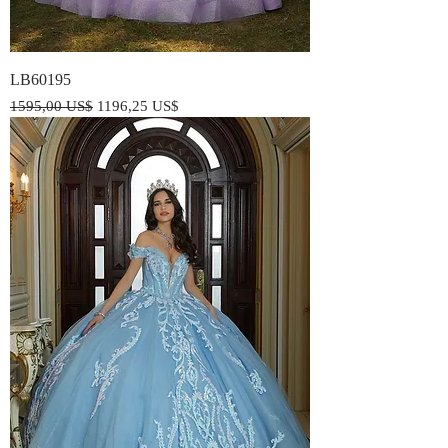
LB60195
Precio
Precio de oferta
1595,00 US$
1196,25 US$