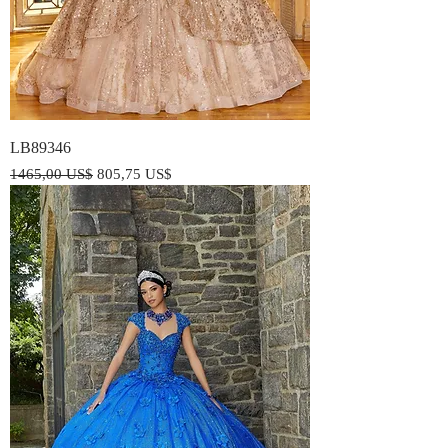
LB89346
Precio
Precio de oferta
1465,00 US$
805,75 US$