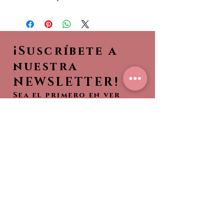
¡Suscríbete a
nuestra
NEWSLETTER!
Sea el primero en ver
nuestras nuevas
colecciones,
¡Entérate de lo que es
tendencia!