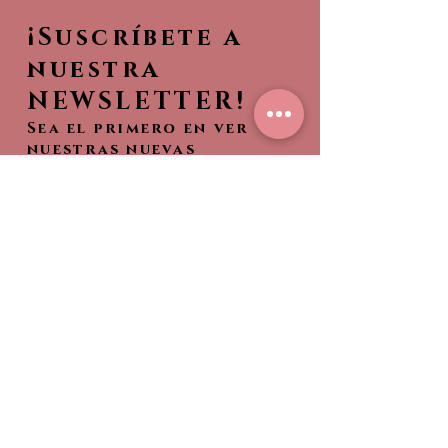
¡Suscríbete a
nuestra
NEWSLETTER!
Sea el primero en ver
nuestras nuevas
colecciones,
¡Entérate de lo que es
tendencia!