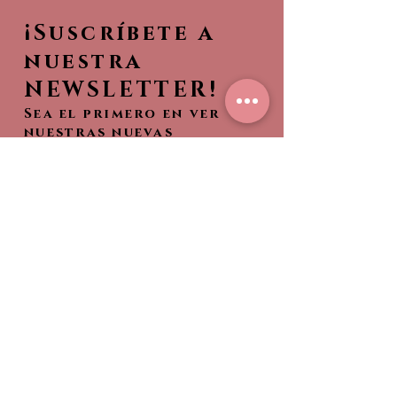
¡Suscríbete a
nuestra
NEWSLETTER!
Sea el primero en ver
nuestras nuevas
colecciones,
¡Entérate de lo que es
tendencia!