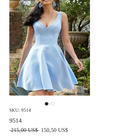
SKU: 9514
9514
Precio
Precio de oferta
 215,00 US$ 
150,50 US$