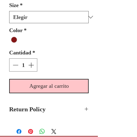
Size
*
Color
*
Cantidad
*
Agregar al carrito
Return Policy
Final Sale/ No Returns or Refunds