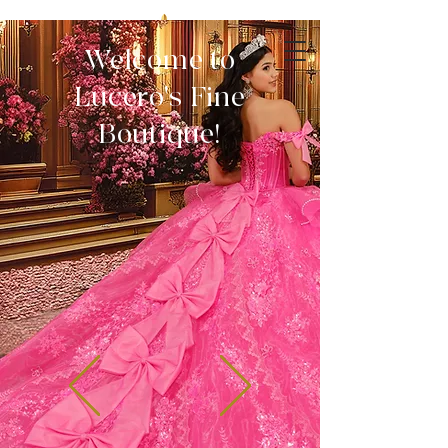
Welcome to
Lucero's Fine
Boutique!